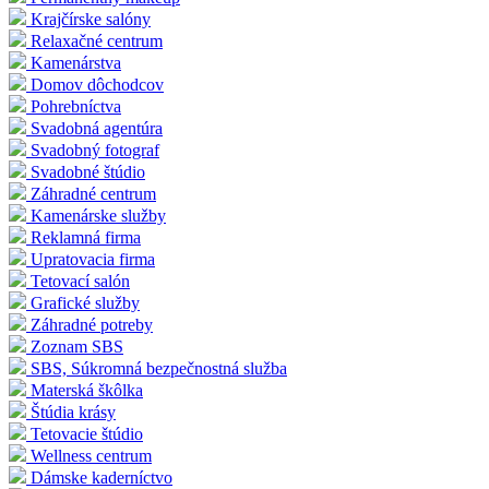
Krajčírske salóny
Relaxačné centrum
Kamenárstva
Domov dôchodcov
Pohrebníctva
Svadobná agentúra
Svadobný fotograf
Svadobné štúdio
Záhradné centrum
Kamenárske služby
Reklamná firma
Upratovacia firma
Tetovací salón
Grafické služby
Záhradné potreby
Zoznam SBS
SBS, Súkromná bezpečnostná služba
Materská škôlka
Štúdia krásy
Tetovacie štúdio
Wellness centrum
Dámske kaderníctvo