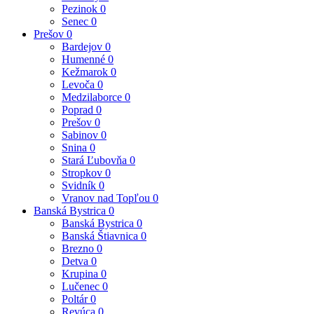
Pezinok
0
Senec
0
Prešov
0
Bardejov
0
Humenné
0
Kežmarok
0
Levoča
0
Medzilaborce
0
Poprad
0
Prešov
0
Sabinov
0
Snina
0
Stará Ľubovňa
0
Stropkov
0
Svidník
0
Vranov nad Topľou
0
Banská Bystrica
0
Banská Bystrica
0
Banská Štiavnica
0
Brezno
0
Detva
0
Krupina
0
Lučenec
0
Poltár
0
Revúca
0