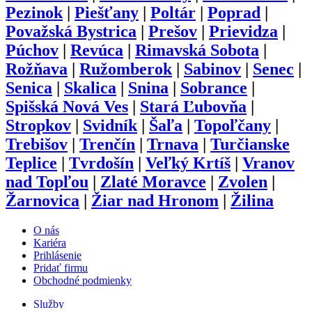
Pezinok
|
Piešťany
|
Poltár
|
Poprad
|
Považská Bystrica
|
Prešov
|
Prievidza
|
Púchov
|
Revúca
|
Rimavská Sobota
|
Rožňava
|
Ružomberok
|
Sabinov
|
Senec
|
Senica
|
Skalica
|
Snina
|
Sobrance
|
Spišská Nová Ves
|
Stará Ľubovňa
|
Stropkov
|
Svidník
|
Šaľa
|
Topoľčany
|
Trebišov
|
Trenčín
|
Trnava
|
Turčianske
Teplice
|
Tvrdošín
|
Veľký Krtíš
|
Vranov
nad Topľou
|
Zlaté Moravce
|
Zvolen
|
Žarnovica
|
Žiar nad Hronom
|
Žilina
O nás
Kariéra
Prihlásenie
Pridať firmu
Obchodné podmienky
Služby