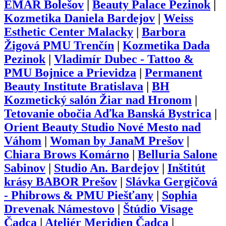
EMAR Bolešov
|
Beauty Palace Pezinok
|
Kozmetika Daniela Bardejov
|
Weiss
Esthetic Center Malacky
|
Barbora
Žigová PMU Trenčín
|
Kozmetika Dada
Pezinok
|
Vladimír Dubec - Tattoo &
PMU Bojnice a Prievidza
|
Permanent
Beauty Institute Bratislava
|
BH
Kozmetický salón Žiar nad Hronom
|
Tetovanie obočia Aďka Banská Bystrica
|
Orient Beauty Studio Nové Mesto nad
Váhom
|
Woman by JanaM Prešov
|
Chiara Brows Komárno
|
Belluria Salone
Sabinov
|
Studio An. Bardejov
|
Inštitút
krásy BABOR Prešov
|
Slávka Gergičová
- Phibrows & PMU Piešťany
|
Sophia
Drevenak Námestovo
|
Štúdio Visage
Čadca
|
Ateliér Meridien Čadca
|