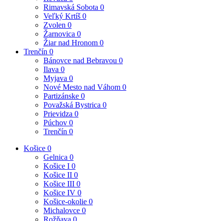
Rimavská Sobota
0
Veľký Krtíš
0
Zvolen
0
Žarnovica
0
Žiar nad Hronom
0
Trenčín
0
Bánovce nad Bebravou
0
Ilava
0
Myjava
0
Nové Mesto nad Váhom
0
Partizánske
0
Považská Bystrica
0
Prievidza
0
Púchov
0
Trenčín
0
Košice
0
Gelnica
0
Košice I
0
Košice II
0
Košice III
0
Košice IV
0
Košice-okolie
0
Michalovce
0
Rožňava
0