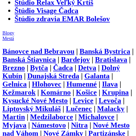
Štúdio Relax Veľký Krtíš
Štúdio Visage Čadca
Štúdio zdravia EMAR Bolešov
Blogy
Mestá
Bánovce nad Bebravou
|
Banská Bystrica
|
Banská Štiavnica
|
Bardejov
|
Bratislava
|
Brezno
|
Bytča
|
Čadca
|
Detva
|
Dolný
Kubín
|
Dunajská Streda
|
Galanta
|
Gelnica
|
Hlohovec
|
Humenné
|
Ilava
|
Kežmarok
|
Komárno
|
Košice
|
Krupina
|
Kysucké Nové Mesto
|
Levice
|
Levoča
|
Liptovský Mikuláš
|
Lučenec
|
Malacky
|
Martin
|
Medzilaborce
|
Michalovce
|
Myjava
|
Námestovo
|
Nitra
|
Nové Mesto
nad Váhom
|
Nové Zámky
|
Partizánske
|