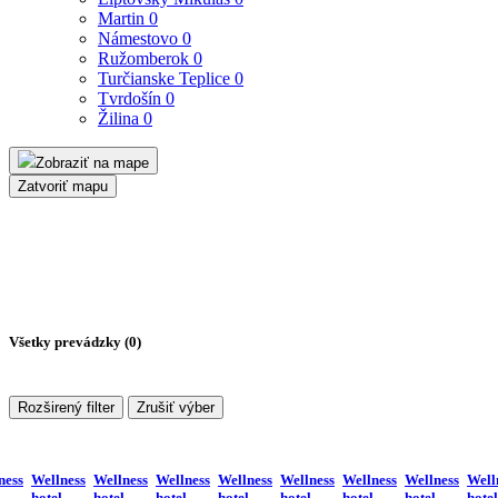
Martin
0
Námestovo
0
Ružomberok
0
Turčianske Teplice
0
Tvrdošín
0
Žilina
0
Zobraziť na mape
Zatvoriť mapu
Všetky prevádzky (
0
)
Rozširený filter
Zrušiť výber
ness
Wellness
Wellness
Wellness
Wellness
Wellness
Wellness
Wellness
Well
hotel
hotel
hotel
hotel
hotel
hotel
hotel
hotel