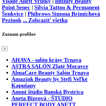
Visage Anett Vrútky
|
Infinity Beauty
Point Senec
|
Silvia Tattoo & Permanent
Šenkvice
|
Phibrows Simona Brimichová
Pezinok
...
Zobraziť všetko
Zoznam profilov
×
AHAVA - salón krásy Trnava
ASTRA SALÓN Zlaté Moravce
AlmaCare Beauty Salón Trnava
Amazink Beauty by Stefi Veľké
Kapušany
Ammi štúdio Banská Bystrica
Aneta Bizeová - ŠTÚDIO
PERFECT BODY ANETT