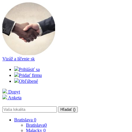
Vizáž a líčenie
sk
Prihlásiť sa
Pridať firmu
Obľúbené
Dopyt
Anketa
Hľadať (
)
Bratislava
0
Bratislava
0
Malacky
0