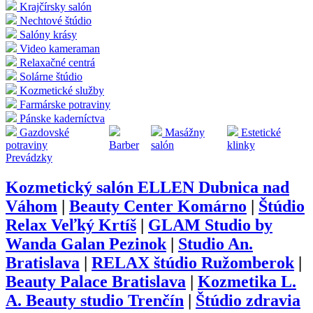
Krajčírsky salón
Nechtové štúdio
Salóny krásy
Video kameraman
Relaxačné centrá
Solárne štúdio
Kozmetické služby
Farmárske potraviny
Pánske kaderníctva
Gazdovské
Masážny
Estetické
potraviny
Barber
salón
klinky
Prevádzky
Kozmetický salón ELLEN Dubnica nad
Váhom
|
Beauty Center Komárno
|
Štúdio
Relax Veľký Krtíš
|
GLAM Studio by
Wanda Galan Pezinok
|
Studio An.
Bratislava
|
RELAX štúdio Ružomberok
|
Beauty Palace Bratislava
|
Kozmetika L.
A. Beauty studio Trenčín
|
Štúdio zdravia