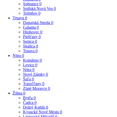
Sobrance
0
Spišská Nová Ves
0
Trebišov
0
Trnava
0
Dunajská Streda
0
Galanta
0
Hlohovec
0
Piešťany
0
Senica
0
Skalica
0
Trnava
0
Nitra
0
Komárno
0
Levice
0
Nitra
0
Nové Zámky
0
Šaľa
0
Topoľčany
0
Zlaté Moravce
0
Žilina
0
Bytča
0
Čadca
0
Dolný Kubín
0
Kysucké Nové Mesto
0
Liptovský Mikuláš
0