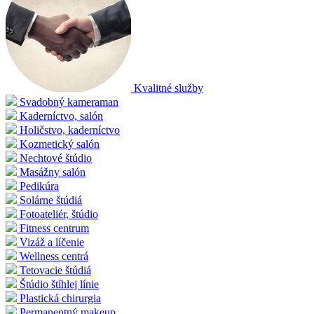
Kvalitné služby
Svadobný kameraman
Kaderníctvo, salón
Holičstvo, kaderníctvo
Kozmetický salón
Nechtové štúdio
Masážny salón
Pedikúra
Solárne štúdiá
Fotoateliér, štúdio
Fitness centrum
Vizáž a líčenie
Wellness centrá
Tetovacie štúdiá
Štúdio štíhlej línie
Plastická chirurgia
Permanentný makeup