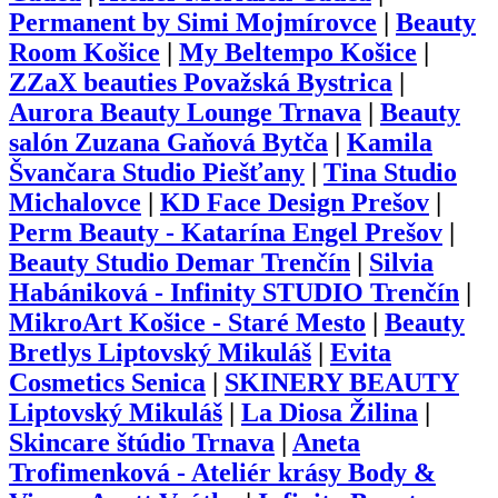
Permanent by Simi Mojmírovce
|
Beauty
Room Košice
|
My Beltempo Košice
|
ZZaX beauties Považská Bystrica
|
Aurora Beauty Lounge Trnava
|
Beauty
salón Zuzana Gaňová Bytča
|
Kamila
Švančara Studio Piešťany
|
Tina Studio
Michalovce
|
KD Face Design Prešov
|
Perm Beauty - Katarína Engel Prešov
|
Beauty Studio Demar Trenčín
|
Silvia
Habániková - Infinity STUDIO Trenčín
|
MikroArt Košice - Staré Mesto
|
Beauty
Bretlys Liptovský Mikuláš
|
Evita
Cosmetics Senica
|
SKINERY BEAUTY
Liptovský Mikuláš
|
La Diosa Žilina
|
Skincare štúdio Trnava
|
Aneta
Trofimenková - Ateliér krásy Body &