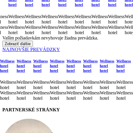
hotel
hotel
hotel
hotel
hotel
hotel
hotel
hotel
ness
Wellness
Wellness
Wellness
Wellness
Wellness
Wellness
Wellness
Well
l
hotel
hotel
hotel
hotel
hotel
hotel
hotel
hote
ness
Wellness
Wellness
Wellness
Wellness
Wellness
Wellness
Wellness
Well
l
hotel
hotel
hotel
hotel
hotel
hotel
hotel
hote
Vaším požiadavkám nevyhovuje žiadna prevádzka.
Zobraziť ďalšie
NAJNOVŠIE PREVÁDZKY
Wellness
Wellness
Wellness
Wellness
Wellness
Wellness
Wellness
Wellness
hotel
hotel
hotel
hotel
hotel
hotel
hotel
hotel
hotel
hotel
hotel
hotel
hotel
hotel
hotel
hotel
Wellness
Wellness
Wellness
Wellness
Wellness
Wellness
Wellness
Wellness
hotel
hotel
hotel
hotel
hotel
hotel
hotel
hotel
Wellness
Wellness
Wellness
Wellness
Wellness
Wellness
Wellness
Wellness
hotel
hotel
hotel
hotel
hotel
hotel
hotel
hotel
PARTNERSKÉ STRÁNKY