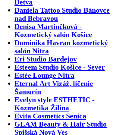
Detva
Daniela Tattoo Studio Bánovce
nad Bebravou
Denisa Martinčková -
Kozmetický salón Košice
Dominika Havran kozmetický
salón Nitra
Eri Studio Bardejov
Esteem Studio Košice - Sever
Estée Lounge Nitra
Eternal Art Vizáž, líčenie
Šamorín
Evelyn style ESTHETIC -
Kozmetika Žilina
Evita Cosmetics Senica
GLAM Beauty & Hair Studio
Spišská Nová Ves