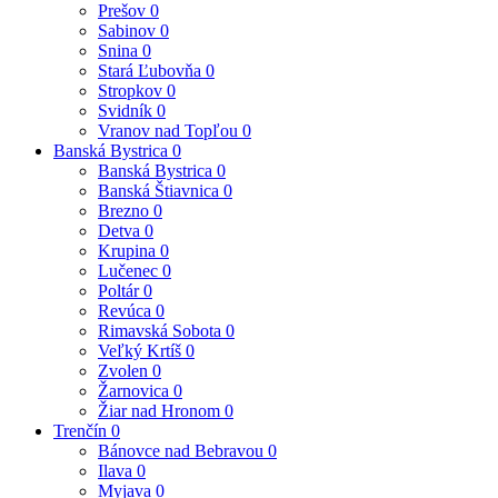
Prešov
0
Sabinov
0
Snina
0
Stará Ľubovňa
0
Stropkov
0
Svidník
0
Vranov nad Topľou
0
Banská Bystrica
0
Banská Bystrica
0
Banská Štiavnica
0
Brezno
0
Detva
0
Krupina
0
Lučenec
0
Poltár
0
Revúca
0
Rimavská Sobota
0
Veľký Krtíš
0
Zvolen
0
Žarnovica
0
Žiar nad Hronom
0
Trenčín
0
Bánovce nad Bebravou
0
Ilava
0
Myjava
0