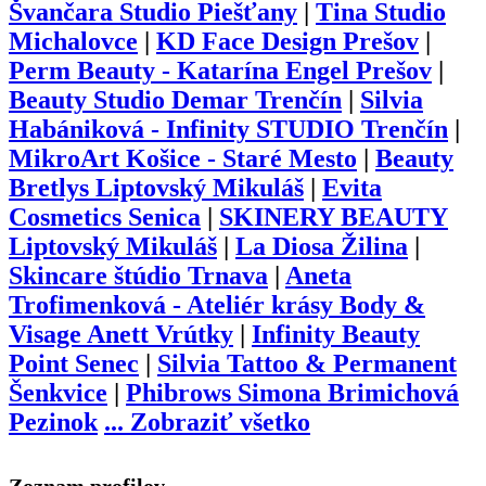
Švančara Studio Piešťany
|
Tina Studio
Michalovce
|
KD Face Design Prešov
|
Perm Beauty - Katarína Engel Prešov
|
Beauty Studio Demar Trenčín
|
Silvia
Habániková - Infinity STUDIO Trenčín
|
MikroArt Košice - Staré Mesto
|
Beauty
Bretlys Liptovský Mikuláš
|
Evita
Cosmetics Senica
|
SKINERY BEAUTY
Liptovský Mikuláš
|
La Diosa Žilina
|
Skincare štúdio Trnava
|
Aneta
Trofimenková - Ateliér krásy Body &
Visage Anett Vrútky
|
Infinity Beauty
Point Senec
|
Silvia Tattoo & Permanent
Šenkvice
|
Phibrows Simona Brimichová
Pezinok
...
Zobraziť všetko
Zoznam profilov