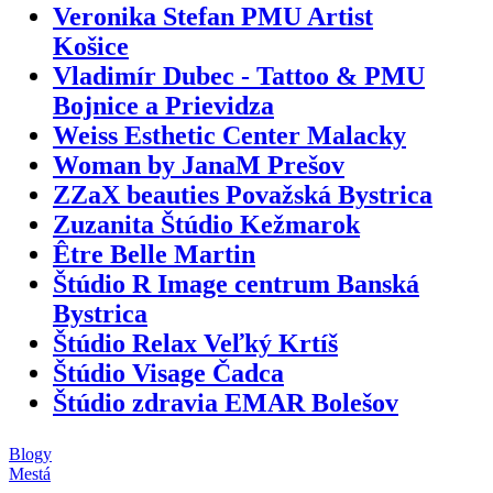
Veronika Stefan PMU Artist
Košice
Vladimír Dubec - Tattoo & PMU
Bojnice a Prievidza
Weiss Esthetic Center Malacky
Woman by JanaM Prešov
ZZaX beauties Považská Bystrica
Zuzanita Štúdio Kežmarok
Être Belle Martin
Štúdio R Image centrum Banská
Bystrica
Štúdio Relax Veľký Krtíš
Štúdio Visage Čadca
Štúdio zdravia EMAR Bolešov
Blogy
Mestá