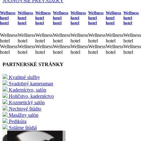
NAJNOVŠIE PREVÁDZKY
Wellness
Wellness
Wellness
Wellness
Wellness
Wellness
Wellness
Wellness
hotel
hotel
hotel
hotel
hotel
hotel
hotel
hotel
hotel
hotel
hotel
hotel
hotel
hotel
hotel
hotel
Wellness
Wellness
Wellness
Wellness
Wellness
Wellness
Wellness
Wellness
hotel
hotel
hotel
hotel
hotel
hotel
hotel
hotel
Wellness
Wellness
Wellness
Wellness
Wellness
Wellness
Wellness
Wellness
hotel
hotel
hotel
hotel
hotel
hotel
hotel
hotel
PARTNERSKÉ STRÁNKY
Kvalitné služby
Svadobný kameraman
Kaderníctvo, salón
Holičstvo, kaderníctvo
Kozmetický salón
Nechtové štúdio
Masážny salón
Pedikúra
Solárne štúdiá