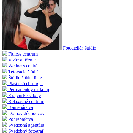
Fotoateliér, štúdio
Fitness centrum
Vizáž a líčenie
Wellness centrá
Tetovacie štúdiá
Štúdio štíhlej línie
Plastická chirurgia
Permanentný makeup
Krajčírske salóny
Relaxačné centrum
Kamenárstva
Domov dôchodcov
Pohrebníctva
Svadobná agentúra
Svadobný fotograf