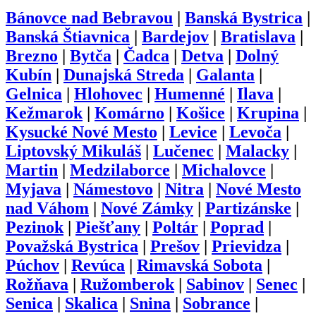
Bánovce nad Bebravou
|
Banská Bystrica
|
Banská Štiavnica
|
Bardejov
|
Bratislava
|
Brezno
|
Bytča
|
Čadca
|
Detva
|
Dolný
Kubín
|
Dunajská Streda
|
Galanta
|
Gelnica
|
Hlohovec
|
Humenné
|
Ilava
|
Kežmarok
|
Komárno
|
Košice
|
Krupina
|
Kysucké Nové Mesto
|
Levice
|
Levoča
|
Liptovský Mikuláš
|
Lučenec
|
Malacky
|
Martin
|
Medzilaborce
|
Michalovce
|
Myjava
|
Námestovo
|
Nitra
|
Nové Mesto
nad Váhom
|
Nové Zámky
|
Partizánske
|
Pezinok
|
Piešťany
|
Poltár
|
Poprad
|
Považská Bystrica
|
Prešov
|
Prievidza
|
Púchov
|
Revúca
|
Rimavská Sobota
|
Rožňava
|
Ružomberok
|
Sabinov
|
Senec
|
Senica
|
Skalica
|
Snina
|
Sobrance
|