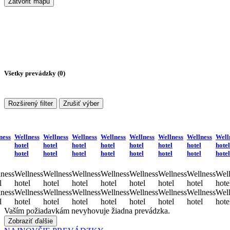
Zatvoriť mapu
Všetky prevádzky (
0
)
Rozširený filter
Zrušiť výber
ness
Wellness
Wellness
Wellness
Wellness
Wellness
Wellness
Wellness
Well
hotel
hotel
hotel
hotel
hotel
hotel
hotel
hotel
hotel
hotel
hotel
hotel
hotel
hotel
hotel
hotel
ness
Wellness
Wellness
Wellness
Wellness
Wellness
Wellness
Wellness
Well
l
hotel
hotel
hotel
hotel
hotel
hotel
hotel
hote
ness
Wellness
Wellness
Wellness
Wellness
Wellness
Wellness
Wellness
Well
l
hotel
hotel
hotel
hotel
hotel
hotel
hotel
hote
Vaším požiadavkám nevyhovuje žiadna prevádzka.
Zobraziť ďalšie