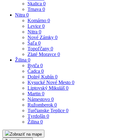
Skalica
0
Trnava
0
Nitra
0
Komárno
0
Levice
0
Nitra
0
Nové Zámky
0
Šaľa
0
Topoľčany
0
Zlaté Moravce
0
Žilina
0
Bytča
0
Čadca
0
Dolný Kubín
0
Kysucké Nové Mesto
0
Liptovský Mikuláš
0
Martin
0
Námestovo
0
Ružomberok
0
Turčianske Teplice
0
Tvrdošín
0
Žilina
0
Zobraziť na mape