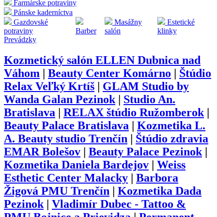
Farmárske potraviny
Pánske kaderníctva
Gazdovské
Masážny
Estetické
potraviny
Barber
salón
klinky
Prevádzky
Kozmetický salón ELLEN Dubnica nad
Váhom
|
Beauty Center Komárno
|
Štúdio
Relax Veľký Krtíš
|
GLAM Studio by
Wanda Galan Pezinok
|
Studio An.
Bratislava
|
RELAX štúdio Ružomberok
|
Beauty Palace Bratislava
|
Kozmetika L.
A. Beauty studio Trenčín
|
Štúdio zdravia
EMAR Bolešov
|
Beauty Palace Pezinok
|
Kozmetika Daniela Bardejov
|
Weiss
Esthetic Center Malacky
|
Barbora
Žigová PMU Trenčín
|
Kozmetika Dada
Pezinok
|
Vladimír Dubec - Tattoo &