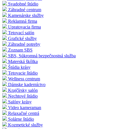
Svadobné štúdio
Záhradné centrum
Kamenárske služby
Reklamná firma
Upratovacia firma
Tetovací salón
Grafické služby
Záhradné potreby
Zoznam SBS
SBS, Súkromná bezpečnostná služba
Materská škôlka
Štúdia krásy
Tetovacie štúdio
Wellness centrum
Dámske kaderníctvo
Krajčírsky salón
Nechtové štúdio
Salóny krásy
Video kameraman
Relaxačné centrá
Solárne štúdio
Kozmetické služby