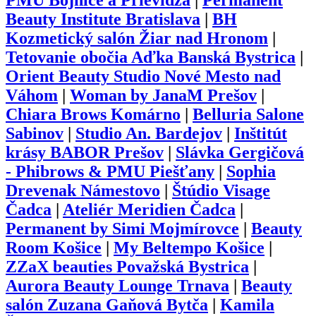
PMU Bojnice a Prievidza
|
Permanent
Beauty Institute Bratislava
|
BH
Kozmetický salón Žiar nad Hronom
|
Tetovanie obočia Aďka Banská Bystrica
|
Orient Beauty Studio Nové Mesto nad
Váhom
|
Woman by JanaM Prešov
|
Chiara Brows Komárno
|
Belluria Salone
Sabinov
|
Studio An. Bardejov
|
Inštitút
krásy BABOR Prešov
|
Slávka Gergičová
- Phibrows & PMU Piešťany
|
Sophia
Drevenak Námestovo
|
Štúdio Visage
Čadca
|
Ateliér Meridien Čadca
|
Permanent by Simi Mojmírovce
|
Beauty
Room Košice
|
My Beltempo Košice
|
ZZaX beauties Považská Bystrica
|
Aurora Beauty Lounge Trnava
|
Beauty
salón Zuzana Gaňová Bytča
|
Kamila