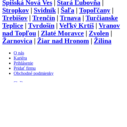
Spišská Nová Ves
|
Stará Ľubovňa
|
Stropkov
|
Svidník
|
Šaľa
|
Topoľčany
|
Trebišov
|
Trenčín
|
Trnava
|
Turčianske
Teplice
|
Tvrdošín
|
Veľký Krtíš
|
Vranov
nad Topľou
|
Zlaté Moravce
|
Zvolen
|
Žarnovica
|
Žiar nad Hronom
|
Žilina
O nás
Kariéra
Prihlásenie
Pridať firmu
Obchodné podmienky
Služby
Anketa
Virtual Tour
Dopyt
Internetová stránka
Iplatforma s.r.o. Klokoč 28,
962 25 Klokoč
IČO: 473 878 74