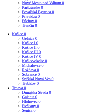
Nové Mesto nad Váhom
0
Partizánske
0
Považská Bystrica
0
Prievidza
0
Púchov
0
Trenčín
0
Košice
0
Gelnica
0
Košice I
0
Košice II
0
Košice III
0
Košice IV
0
Košice-okolie
0
Michalovce
0
Rožňava
0
Sobrance
0
Spišská Nová Ves
0
Trebišov
0
Trnava
0
Dunajská Streda
0
Galanta
0
Hlohovec
0
Piešťany
0
Senica
0