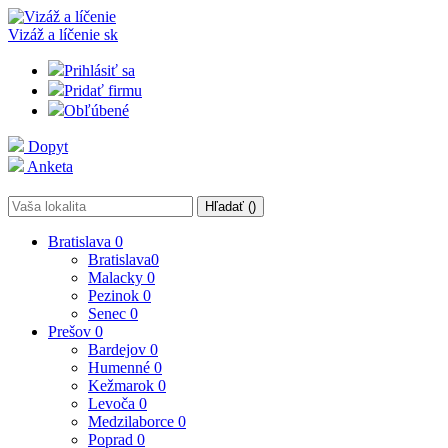
Vizáž a líčenie
sk
Prihlásiť sa
Pridať firmu
Obľúbené
Dopyt
Anketa
Hľadať (
)
Bratislava
0
Bratislava
0
Malacky
0
Pezinok
0
Senec
0
Prešov
0
Bardejov
0
Humenné
0
Kežmarok
0
Levoča
0
Medzilaborce
0
Poprad
0