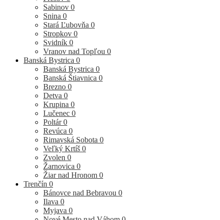
Sabinov
0
Snina
0
Stará Ľubovňa
0
Stropkov
0
Svidník
0
Vranov nad Topľou
0
Banská Bystrica
0
Banská Bystrica
0
Banská Štiavnica
0
Brezno
0
Detva
0
Krupina
0
Lučenec
0
Poltár
0
Revúca
0
Rimavská Sobota
0
Veľký Krtíš
0
Zvolen
0
Žarnovica
0
Žiar nad Hronom
0
Trenčín
0
Bánovce nad Bebravou
0
Ilava
0
Myjava
0
Nové Mesto nad Váhom
0