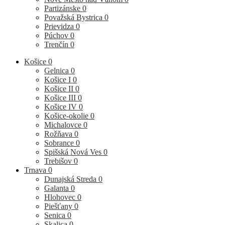
Partizánske
0
Považská Bystrica
0
Prievidza
0
Púchov
0
Trenčín
0
Košice
0
Gelnica
0
Košice I
0
Košice II
0
Košice III
0
Košice IV
0
Košice-okolie
0
Michalovce
0
Rožňava
0
Sobrance
0
Spišská Nová Ves
0
Trebišov
0
Trnava
0
Dunajská Streda
0
Galanta
0
Hlohovec
0
Piešťany
0
Senica
0
Skalica
0