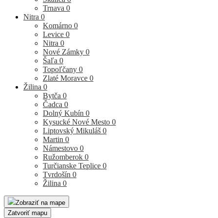
Trnava
0
Nitra
0
Komárno
0
Levice
0
Nitra
0
Nové Zámky
0
Šaľa
0
Topoľčany
0
Zlaté Moravce
0
Žilina
0
Bytča
0
Čadca
0
Dolný Kubín
0
Kysucké Nové Mesto
0
Liptovský Mikuláš
0
Martin
0
Námestovo
0
Ružomberok
0
Turčianske Teplice
0
Tvrdošín
0
Žilina
0
Zobraziť na mape
Zatvoriť mapu