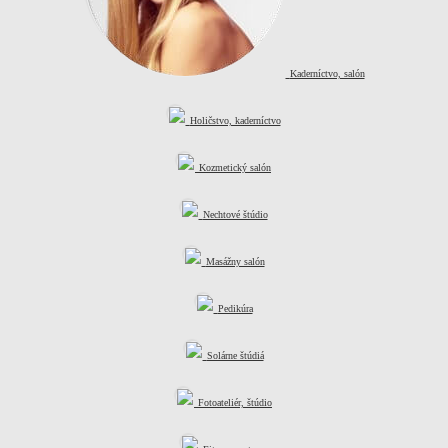
Kaderníctvo, salón
Holičstvo, kaderníctvo
Kozmetický salón
Nechtové štúdio
Masážny salón
Pedikúra
Solárne štúdiá
Fotoateliér, štúdio