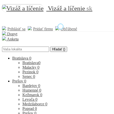
Vizáž a líčenie
sk
Prihlásiť sa
Pridať firmu
Obľúbené
Dopyt
Anketa
Hľadať (
)
Bratislava
0
Bratislava
0
Malacky
0
Pezinok
0
Senec
0
Prešov
0
Bardejov
0
Humenné
0
Kežmarok
0
Levoča
0
Medzilaborce
0
Poprad
0
Prešov
0