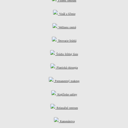
Fitness centrum
Vizáž a líčenie
Wellness centrá
Tetovacie štúdiá
Štúdio štíhlej línie
Plastická chirurgia
Permanentný makeup
Krajčírske salóny
Relaxačné centrum
Kamenárstva