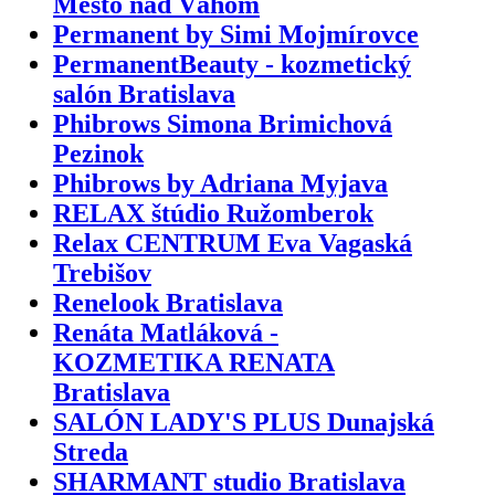
Mesto nad Váhom
Permanent by Simi Mojmírovce
PermanentBeauty - kozmetický
salón Bratislava
Phibrows Simona Brimichová
Pezinok
Phibrows by Adriana Myjava
RELAX štúdio Ružomberok
Relax CENTRUM Eva Vagaská
Trebišov
Renelook Bratislava
Renáta Matláková -
KOZMETIKA RENATA
Bratislava
SALÓN LADY'S PLUS Dunajská
Streda
SHARMANT studio Bratislava