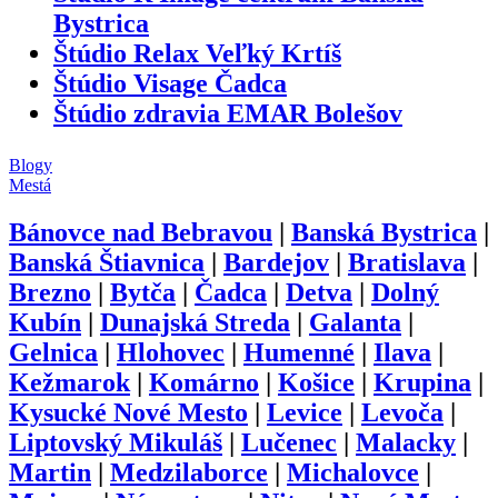
Bystrica
Štúdio Relax Veľký Krtíš
Štúdio Visage Čadca
Štúdio zdravia EMAR Bolešov
Blogy
Mestá
Bánovce nad Bebravou
|
Banská Bystrica
|
Banská Štiavnica
|
Bardejov
|
Bratislava
|
Brezno
|
Bytča
|
Čadca
|
Detva
|
Dolný
Kubín
|
Dunajská Streda
|
Galanta
|
Gelnica
|
Hlohovec
|
Humenné
|
Ilava
|
Kežmarok
|
Komárno
|
Košice
|
Krupina
|
Kysucké Nové Mesto
|
Levice
|
Levoča
|
Liptovský Mikuláš
|
Lučenec
|
Malacky
|
Martin
|
Medzilaborce
|
Michalovce
|