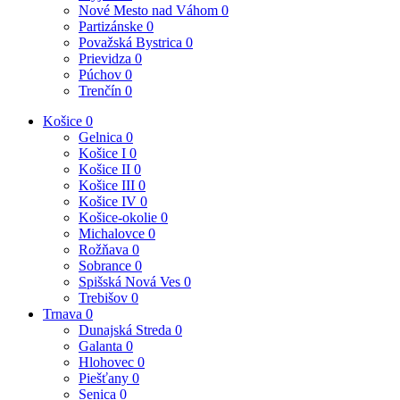
Nové Mesto nad Váhom
0
Partizánske
0
Považská Bystrica
0
Prievidza
0
Púchov
0
Trenčín
0
Košice
0
Gelnica
0
Košice I
0
Košice II
0
Košice III
0
Košice IV
0
Košice-okolie
0
Michalovce
0
Rožňava
0
Sobrance
0
Spišská Nová Ves
0
Trebišov
0
Trnava
0
Dunajská Streda
0
Galanta
0
Hlohovec
0
Piešťany
0
Senica
0