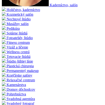
Kaderníctvo, salón
Holičstvo, kaderníctvo
Kozmetický salón
Nechtové štúdio
Masážny salón
Pedikúra
Solárne štúdiá
Fotoateliér, štúdio
Fitness centrum
Vizáž a líčenie
Wellness centrá
Tetovacie štúdiá
Štúdio štíhlej línie
Plastická chirurgia
Permanentný makeup
Krajčírske salóny
Relaxačné centrum
Kamenárstva
Domov dôchodcov
Pohrebníctva
Svadobná agentúra
Svadobný fotograf