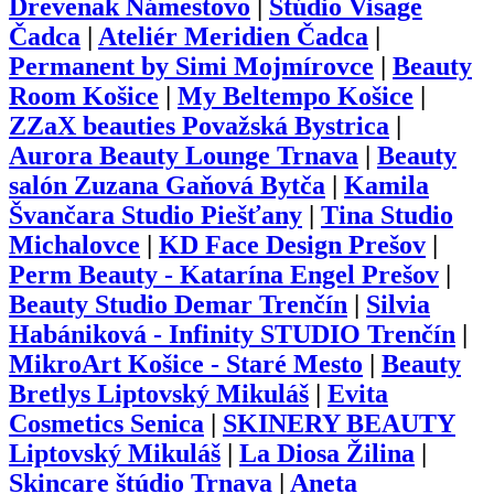
Drevenak Námestovo
|
Štúdio Visage
Čadca
|
Ateliér Meridien Čadca
|
Permanent by Simi Mojmírovce
|
Beauty
Room Košice
|
My Beltempo Košice
|
ZZaX beauties Považská Bystrica
|
Aurora Beauty Lounge Trnava
|
Beauty
salón Zuzana Gaňová Bytča
|
Kamila
Švančara Studio Piešťany
|
Tina Studio
Michalovce
|
KD Face Design Prešov
|
Perm Beauty - Katarína Engel Prešov
|
Beauty Studio Demar Trenčín
|
Silvia
Habániková - Infinity STUDIO Trenčín
|
MikroArt Košice - Staré Mesto
|
Beauty
Bretlys Liptovský Mikuláš
|
Evita
Cosmetics Senica
|
SKINERY BEAUTY
Liptovský Mikuláš
|
La Diosa Žilina
|
Skincare štúdio Trnava
|
Aneta