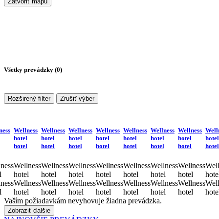
Zatvoriť mapu
Všetky prevádzky (
0
)
Rozširený filter
Zrušiť výber
ness
Wellness
Wellness
Wellness
Wellness
Wellness
Wellness
Wellness
Well
hotel
hotel
hotel
hotel
hotel
hotel
hotel
hotel
hotel
hotel
hotel
hotel
hotel
hotel
hotel
hotel
ness
Wellness
Wellness
Wellness
Wellness
Wellness
Wellness
Wellness
Well
l
hotel
hotel
hotel
hotel
hotel
hotel
hotel
hote
ness
Wellness
Wellness
Wellness
Wellness
Wellness
Wellness
Wellness
Well
l
hotel
hotel
hotel
hotel
hotel
hotel
hotel
hote
Vaším požiadavkám nevyhovuje žiadna prevádzka.
Zobraziť ďalšie