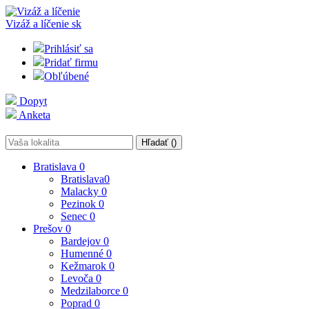
Vizáž a líčenie
sk
Prihlásiť sa
Pridať firmu
Obľúbené
Dopyt
Anketa
Hľadať (
)
Bratislava
0
Bratislava
0
Malacky
0
Pezinok
0
Senec
0
Prešov
0
Bardejov
0
Humenné
0
Kežmarok
0
Levoča
0
Medzilaborce
0
Poprad
0