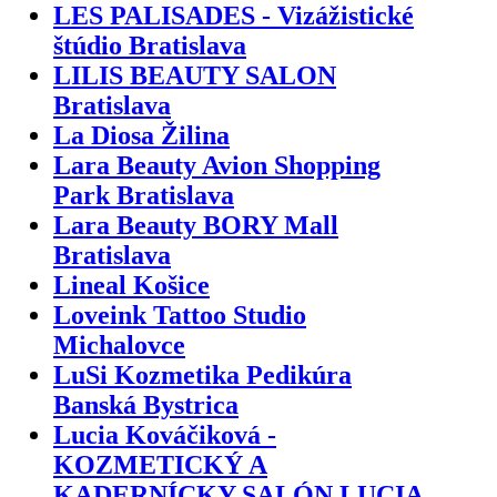
LES PALISADES - Vizážistické
štúdio Bratislava
LILIS BEAUTY SALON
Bratislava
La Diosa Žilina
Lara Beauty Avion Shopping
Park Bratislava
Lara Beauty BORY Mall
Bratislava
Lineal Košice
Loveink Tattoo Studio
Michalovce
LuSi Kozmetika Pedikúra
Banská Bystrica
Lucia Kováčiková -
KOZMETICKÝ A
KADERNÍCKY SALÓN LUCIA