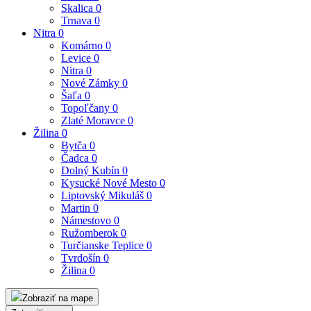
Skalica
0
Trnava
0
Nitra
0
Komárno
0
Levice
0
Nitra
0
Nové Zámky
0
Šaľa
0
Topoľčany
0
Zlaté Moravce
0
Žilina
0
Bytča
0
Čadca
0
Dolný Kubín
0
Kysucké Nové Mesto
0
Liptovský Mikuláš
0
Martin
0
Námestovo
0
Ružomberok
0
Turčianske Teplice
0
Tvrdošín
0
Žilina
0
Zobraziť na mape