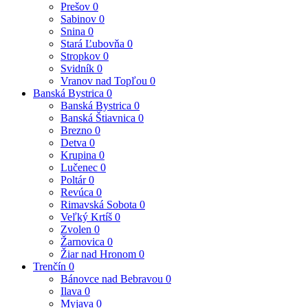
Prešov
0
Sabinov
0
Snina
0
Stará Ľubovňa
0
Stropkov
0
Svidník
0
Vranov nad Topľou
0
Banská Bystrica
0
Banská Bystrica
0
Banská Štiavnica
0
Brezno
0
Detva
0
Krupina
0
Lučenec
0
Poltár
0
Revúca
0
Rimavská Sobota
0
Veľký Krtíš
0
Zvolen
0
Žarnovica
0
Žiar nad Hronom
0
Trenčín
0
Bánovce nad Bebravou
0
Ilava
0
Myjava
0