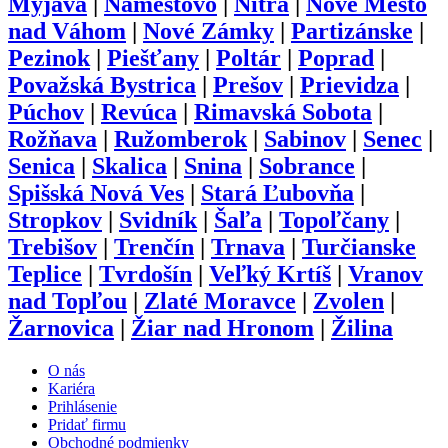
Myjava
|
Námestovo
|
Nitra
|
Nové Mesto
nad Váhom
|
Nové Zámky
|
Partizánske
|
Pezinok
|
Piešťany
|
Poltár
|
Poprad
|
Považská Bystrica
|
Prešov
|
Prievidza
|
Púchov
|
Revúca
|
Rimavská Sobota
|
Rožňava
|
Ružomberok
|
Sabinov
|
Senec
|
Senica
|
Skalica
|
Snina
|
Sobrance
|
Spišská Nová Ves
|
Stará Ľubovňa
|
Stropkov
|
Svidník
|
Šaľa
|
Topoľčany
|
Trebišov
|
Trenčín
|
Trnava
|
Turčianske
Teplice
|
Tvrdošín
|
Veľký Krtíš
|
Vranov
nad Topľou
|
Zlaté Moravce
|
Zvolen
|
Žarnovica
|
Žiar nad Hronom
|
Žilina
O nás
Kariéra
Prihlásenie
Pridať firmu
Obchodné podmienky