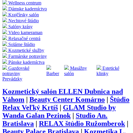
Wellness centrum
Dámske kaderníctvo
Krajčírsky salón
Nechtové štúdio
Salóny krásy
Video kameraman
Relaxačné centrá
Solárne štúdio
Kozmetické služby
Farmárske potraviny
Pánske kaderníctva
Gazdovské
Masážny
Estetické
potraviny
Barber
salón
klinky
Prevádzky
Kozmetický salón ELLEN Dubnica nad
Váhom
|
Beauty Center Komárno
|
Štúdio
Relax Veľký Krtíš
|
GLAM Studio by
Wanda Galan Pezinok
|
Studio An.
Bratislava
|
RELAX štúdio Ružomberok
|
Beauty Palace Bratislava
|
Kozmetika L.