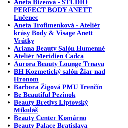
Aneta Bizeová - ŠTÚDIO
PERFECT BODY ANETT
Lučenec
Aneta Trofimenková - Ateliér
krásy Body & Visage Anett
Vrútky
Ariana Beauty Salón Humenné
Ateliér Meridien Čadca
Aurora Beauty Lounge Trnava
BH Kozmetický salón Žiar nad
Hronom
Barbora Žigová PMU Trenčín
Be Beautiful Pezinok
Beauty Bretlys Liptovský
Mikuláš
Beauty Center Komárno
Beauty Palace Bratislava