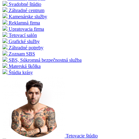
Svadobné štúdio
Záhradné centrum
Kamenárske služby
Reklamná firma
Upratovacia firma
Tetovací salón
Grafické služby
Záhradné potreby
Zoznam SBS
SBS, Súkromná bezpečnostná služba
Materská škôlka
Štúdia krásy
Tetovacie štúdio