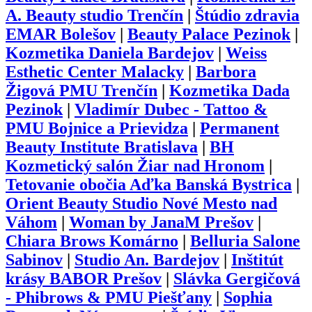
A. Beauty studio Trenčín
|
Štúdio zdravia
EMAR Bolešov
|
Beauty Palace Pezinok
|
Kozmetika Daniela Bardejov
|
Weiss
Esthetic Center Malacky
|
Barbora
Žigová PMU Trenčín
|
Kozmetika Dada
Pezinok
|
Vladimír Dubec - Tattoo &
PMU Bojnice a Prievidza
|
Permanent
Beauty Institute Bratislava
|
BH
Kozmetický salón Žiar nad Hronom
|
Tetovanie obočia Aďka Banská Bystrica
|
Orient Beauty Studio Nové Mesto nad
Váhom
|
Woman by JanaM Prešov
|
Chiara Brows Komárno
|
Belluria Salone
Sabinov
|
Studio An. Bardejov
|
Inštitút
krásy BABOR Prešov
|
Slávka Gergičová
- Phibrows & PMU Piešťany
|
Sophia