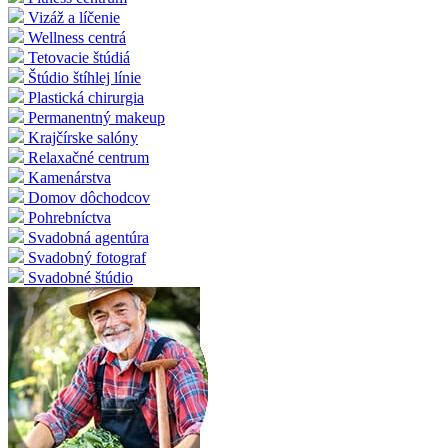
Vizáž a líčenie
Wellness centrá
Tetovacie štúdiá
Štúdio štíhlej línie
Plastická chirurgia
Permanentný makeup
Krajčírske salóny
Relaxačné centrum
Kamenárstva
Domov dôchodcov
Pohrebníctva
Svadobná agentúra
Svadobný fotograf
Svadobné štúdio