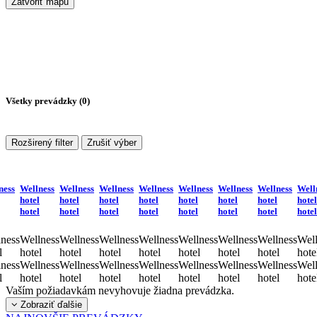
Zatvoriť mapu
Všetky prevádzky (
0
)
Rozširený filter
Zrušiť výber
ness
Wellness
Wellness
Wellness
Wellness
Wellness
Wellness
Wellness
Well
hotel
hotel
hotel
hotel
hotel
hotel
hotel
hotel
hotel
hotel
hotel
hotel
hotel
hotel
hotel
hotel
ness
Wellness
Wellness
Wellness
Wellness
Wellness
Wellness
Wellness
Well
l
hotel
hotel
hotel
hotel
hotel
hotel
hotel
hote
ness
Wellness
Wellness
Wellness
Wellness
Wellness
Wellness
Wellness
Well
l
hotel
hotel
hotel
hotel
hotel
hotel
hotel
hote
Vaším požiadavkám nevyhovuje žiadna prevádzka.
Zobraziť ďalšie