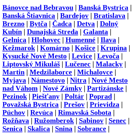
Bánovce nad Bebravou
|
Banská Bystrica
|
Banská Štiavnica
|
Bardejov
|
Bratislava
|
Brezno
|
Bytča
|
Čadca
|
Detva
|
Dolný
Kubín
|
Dunajská Streda
|
Galanta
|
Gelnica
|
Hlohovec
|
Humenné
|
Ilava
|
Kežmarok
|
Komárno
|
Košice
|
Krupina
|
Kysucké Nové Mesto
|
Levice
|
Levoča
|
Liptovský Mikuláš
|
Lučenec
|
Malacky
|
Martin
|
Medzilaborce
|
Michalovce
|
Myjava
|
Námestovo
|
Nitra
|
Nové Mesto
nad Váhom
|
Nové Zámky
|
Partizánske
|
Pezinok
|
Piešťany
|
Poltár
|
Poprad
|
Považská Bystrica
|
Prešov
|
Prievidza
|
Púchov
|
Revúca
|
Rimavská Sobota
|
Rožňava
|
Ružomberok
|
Sabinov
|
Senec
|
Senica
|
Skalica
|
Snina
|
Sobrance
|