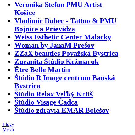
Veronika Stefan PMU Artist
Košice
Vladimír Dubec - Tattoo & PMU
Bojnice a Prievidza
Weiss Esthetic Center Malacky
Woman by JanaM Prešov
ZZaX beauties Považská Bystrica
Zuzanita Štúdio Kežmarok
Être Belle Martin
Štúdio R Image centrum Banská
Bystrica
Štúdio Relax Veľký Krtíš
Štúdio Visage Čadca
Štúdio zdravia EMAR Bolešov
Blogy
Mestá