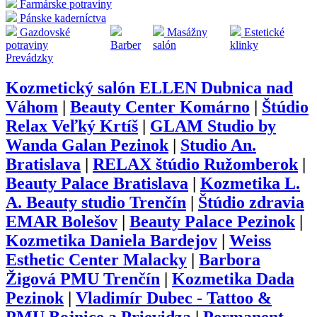
Farmárske potraviny
Pánske kaderníctva
Gazdovské
Masážny
Estetické
potraviny
Barber
salón
klinky
Prevádzky
Kozmetický salón ELLEN Dubnica nad
Váhom
|
Beauty Center Komárno
|
Štúdio
Relax Veľký Krtíš
|
GLAM Studio by
Wanda Galan Pezinok
|
Studio An.
Bratislava
|
RELAX štúdio Ružomberok
|
Beauty Palace Bratislava
|
Kozmetika L.
A. Beauty studio Trenčín
|
Štúdio zdravia
EMAR Bolešov
|
Beauty Palace Pezinok
|
Kozmetika Daniela Bardejov
|
Weiss
Esthetic Center Malacky
|
Barbora
Žigová PMU Trenčín
|
Kozmetika Dada
Pezinok
|
Vladimír Dubec - Tattoo &