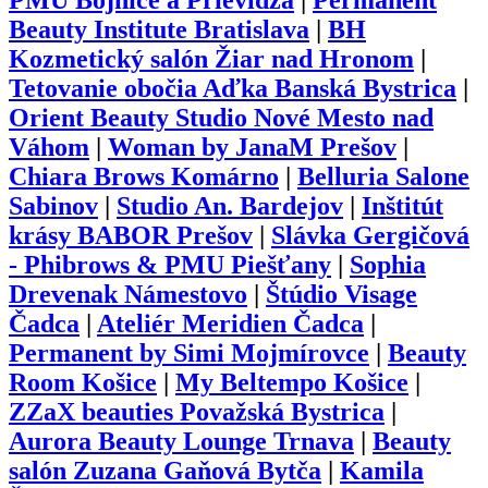
PMU Bojnice a Prievidza
|
Permanent
Beauty Institute Bratislava
|
BH
Kozmetický salón Žiar nad Hronom
|
Tetovanie obočia Aďka Banská Bystrica
|
Orient Beauty Studio Nové Mesto nad
Váhom
|
Woman by JanaM Prešov
|
Chiara Brows Komárno
|
Belluria Salone
Sabinov
|
Studio An. Bardejov
|
Inštitút
krásy BABOR Prešov
|
Slávka Gergičová
- Phibrows & PMU Piešťany
|
Sophia
Drevenak Námestovo
|
Štúdio Visage
Čadca
|
Ateliér Meridien Čadca
|
Permanent by Simi Mojmírovce
|
Beauty
Room Košice
|
My Beltempo Košice
|
ZZaX beauties Považská Bystrica
|
Aurora Beauty Lounge Trnava
|
Beauty
salón Zuzana Gaňová Bytča
|
Kamila