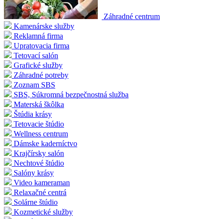
Záhradné centrum
Kamenárske služby
Reklamná firma
Upratovacia firma
Tetovací salón
Grafické služby
Záhradné potreby
Zoznam SBS
SBS, Súkromná bezpečnostná služba
Materská škôlka
Štúdia krásy
Tetovacie štúdio
Wellness centrum
Dámske kaderníctvo
Krajčírsky salón
Nechtové štúdio
Salóny krásy
Video kameraman
Relaxačné centrá
Solárne štúdio
Kozmetické služby