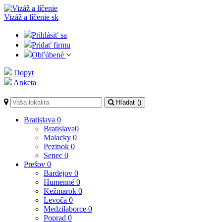
Vizáž a líčenie
sk
Prihlásiť sa
Pridať firmu
Obľúbené
Dopyt
Anketa
Hľadať (
)
Bratislava
0
Bratislava
0
Malacky
0
Pezinok
0
Senec
0
Prešov
0
Bardejov
0
Humenné
0
Kežmarok
0
Levoča
0
Medzilaborce
0
Poprad
0