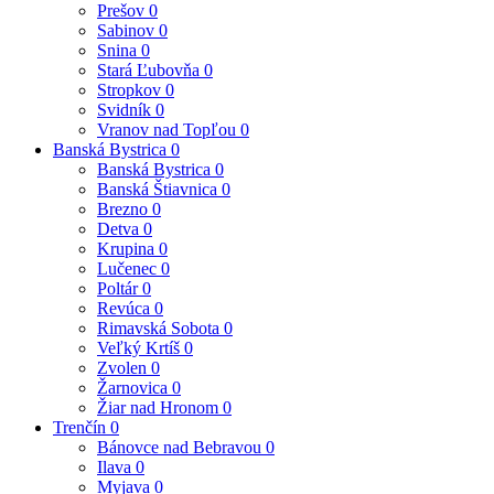
Prešov
0
Sabinov
0
Snina
0
Stará Ľubovňa
0
Stropkov
0
Svidník
0
Vranov nad Topľou
0
Banská Bystrica
0
Banská Bystrica
0
Banská Štiavnica
0
Brezno
0
Detva
0
Krupina
0
Lučenec
0
Poltár
0
Revúca
0
Rimavská Sobota
0
Veľký Krtíš
0
Zvolen
0
Žarnovica
0
Žiar nad Hronom
0
Trenčín
0
Bánovce nad Bebravou
0
Ilava
0
Myjava
0