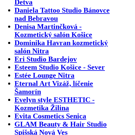
Detva
Daniela Tattoo Studio Bánovce
nad Bebravou
Denisa Martinčková -
Kozmetický salón Košice
Dominika Havran kozmetický
salón Nitra
Eri Studio Bardejov
Esteem Studio Košice - Sever
Estée Lounge Nitra
Eternal Art Vizáž, líčenie
Šamorín
Evelyn style ESTHETIC -
Kozmetika Žilina
Evita Cosmetics Senica
GLAM Beauty & Hair Studio
Spišská Nová Ves