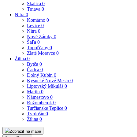
Skalica
0
Trnava
0
Nitra
0
Komárno
0
Levice
0
Nitra
0
Nové Zámky
0
Šaľa
0
Topoľčany
0
Zlaté Moravce
0
Žilina
0
Bytča
0
Čadca
0
Dolný Kubín
0
Kysucké Nové Mesto
0
Liptovský Mikuláš
0
Martin
0
Námestovo
0
Ružomberok
0
Turčianske Teplice
0
Tvrdošín
0
Žilina
0
Zobraziť na mape