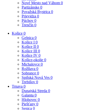
Nové Mesto nad Váhom
0
Partizánske
0
Považská Bystrica
0
Prievidza
0
Púchov
0
Trenčín
0
Košice
0
Gelnica
0
Košice I
0
Košice II
0
Košice III
0
Košice IV
0
Košice-okolie
0
Michalovce
0
Rožňava
0
Sobrance
0
Spišská Nová Ves
0
Trebišov
0
Trnava
0
Dunajská Streda
0
Galanta
0
Hlohovec
0
Piešťany
0
Senica
0