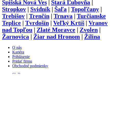
Spišská Nová Ves
|
Stará Ľubovňa
|
Stropkov
|
Svidník
|
Šaľa
|
Topoľčany
|
Trebišov
|
Trenčín
|
Trnava
|
Turčianske
Teplice
|
Tvrdošín
|
Veľký Krtíš
|
Vranov
nad Topľou
|
Zlaté Moravce
|
Zvolen
|
Žarnovica
|
Žiar nad Hronom
|
Žilina
O nás
Kariéra
Prihlásenie
Pridať firmu
Obchodné podmienky
Služby
Anketa
Virtual Tour
Dopyt
Internetová stránka
Iplatforma s.r.o. Klokoč 28,
962 25 Klokoč
IČO: 473 878 74