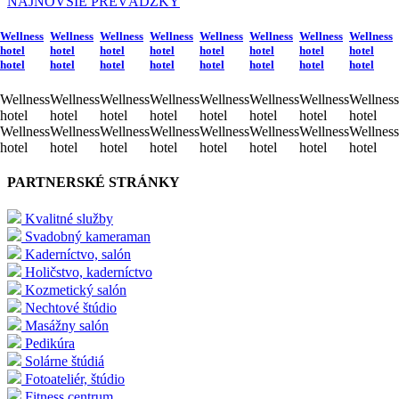
NAJNOVŠIE PREVÁDZKY
Wellness
Wellness
Wellness
Wellness
Wellness
Wellness
Wellness
Wellness
hotel
hotel
hotel
hotel
hotel
hotel
hotel
hotel
hotel
hotel
hotel
hotel
hotel
hotel
hotel
hotel
Wellness
Wellness
Wellness
Wellness
Wellness
Wellness
Wellness
Wellness
hotel
hotel
hotel
hotel
hotel
hotel
hotel
hotel
Wellness
Wellness
Wellness
Wellness
Wellness
Wellness
Wellness
Wellness
hotel
hotel
hotel
hotel
hotel
hotel
hotel
hotel
PARTNERSKÉ STRÁNKY
Kvalitné služby
Svadobný kameraman
Kaderníctvo, salón
Holičstvo, kaderníctvo
Kozmetický salón
Nechtové štúdio
Masážny salón
Pedikúra
Solárne štúdiá
Fotoateliér, štúdio
Fitness centrum