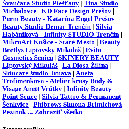
Švančara Studio Piešťany
|
Tina Studio
Michalovce
|
KD Face Design Prešov
|
Perm Beauty - Katarína Engel Prešov
|
Beauty Studio Demar Trenčín
|
Silvia
Habániková - Infinity STUDIO Trenčín
|
MikroArt Košice - Staré Mesto
|
Beauty
Bretlys Liptovský Mikuláš
|
Evita
Cosmetics Senica
|
SKINERY BEAUTY
Liptovský Mikuláš
|
La Diosa Žilina
|
Skincare štúdio Trnava
|
Aneta
Trofimenková - Ateliér krásy Body &
Visage Anett Vrútky
|
Infinity Beauty
Point Senec
|
Silvia Tattoo & Permanent
Šenkvice
|
Phibrows Simona Brimichová
Pezinok
...
Zobraziť všetko
Zoznam profilov