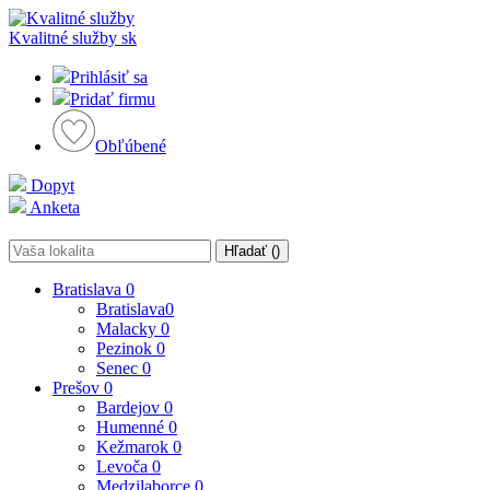
Kvalitné služby
sk
Prihlásiť sa
Pridať firmu
Obľúbené
Dopyt
Anketa
Hľadať (
)
Bratislava
0
Bratislava
0
Malacky
0
Pezinok
0
Senec
0
Prešov
0
Bardejov
0
Humenné
0
Kežmarok
0
Levoča
0
Medzilaborce
0