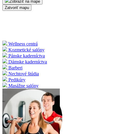
Zobraziť na mape
Zatvoriť mapu
Wellness centrá
Kozmetické salóny
Pánske kaderníctva
Dámske kaderníctva
Barberi
Nechtové štúdia
Pedikúry
Masážne salóny