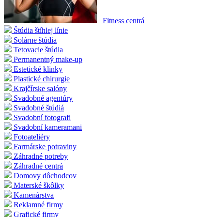
Fitness centrá
Štúdia štíhlej línie
Solárne štúdia
Tetovacie štúdia
Permanentný make-up
Estetické klinky
Plastické chirurgie
Krajčírske salóny
Svadobné agentúry
Svadobné štúdiá
Svadobní fotografi
Svadobní kameramani
Fotoateliéry
Farmárske potraviny
Záhradné potreby
Záhradné centrá
Domovy dôchodcov
Materské škôlky
Kamenárstva
Reklamné firmy
Grafické firmy