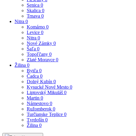
Senica
0
Skalica
0
Trnava
0
Nitra
0
Komárno
0
Levice
0
Nitra
0
Nové Zámky
0
Šaľa
0
Topoľčany
0
Zlaté Moravce
0
Žilina
0
Bytča
0
Čadca
0
Dolný Kubín
0
Kysucké Nové Mesto
0
Liptovský Mikuláš
0
Martin
0
Námestovo
0
Ružomberok
0
Turčianske Teplice
0
Tvrdošín
0
Žilina
0