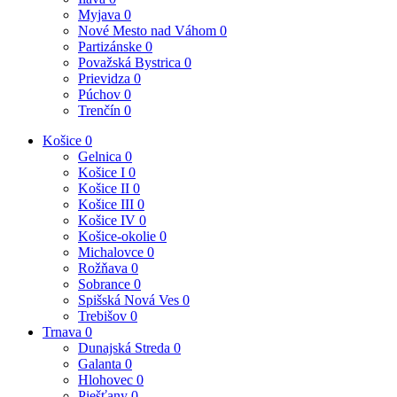
Myjava
0
Nové Mesto nad Váhom
0
Partizánske
0
Považská Bystrica
0
Prievidza
0
Púchov
0
Trenčín
0
Košice
0
Gelnica
0
Košice I
0
Košice II
0
Košice III
0
Košice IV
0
Košice-okolie
0
Michalovce
0
Rožňava
0
Sobrance
0
Spišská Nová Ves
0
Trebišov
0
Trnava
0
Dunajská Streda
0
Galanta
0
Hlohovec
0
Piešťany
0