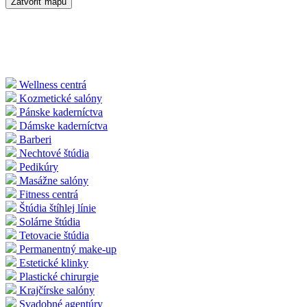
Zatvoriť mapu
Wellness centrá
Kozmetické salóny
Pánske kaderníctva
Dámske kaderníctva
Barberi
Nechtové štúdia
Pedikúry
Masážne salóny
Fitness centrá
Štúdia štíhlej línie
Solárne štúdia
Tetovacie štúdia
Permanentný make-up
Estetické klinky
Plastické chirurgie
Krajčírske salóny
Svadobné agentúry