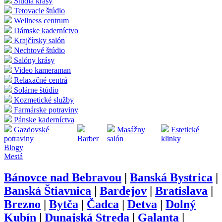
Štúdia krásy
Tetovacie štúdio
Wellness centrum
Dámske kaderníctvo
Krajčírsky salón
Nechtové štúdio
Salóny krásy
Video kameraman
Relaxačné centrá
Solárne štúdio
Kozmetické služby
Farmárske potraviny
Pánske kaderníctva
Gazdovské
Masážny
Estetické
potraviny
Barber
salón
klinky
Blogy
Mestá
Bánovce nad Bebravou
|
Banská Bystrica
|
Banská Štiavnica
|
Bardejov
|
Bratislava
|
Brezno
|
Bytča
|
Čadca
|
Detva
|
Dolný
Kubín
|
Dunajská Streda
|
Galanta
|