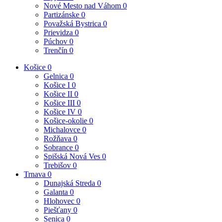
Nové Mesto nad Váhom
0
Partizánske
0
Považská Bystrica
0
Prievidza
0
Púchov
0
Trenčín
0
Košice
0
Gelnica
0
Košice I
0
Košice II
0
Košice III
0
Košice IV
0
Košice-okolie
0
Michalovce
0
Rožňava
0
Sobrance
0
Spišská Nová Ves
0
Trebišov
0
Trnava
0
Dunajská Streda
0
Galanta
0
Hlohovec
0
Piešťany
0
Senica
0