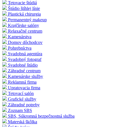
Tetovacie štúdiá
Štúdio štíhlej línie
Plastická chirurgia
Permanentný makeup
Krajčírske salóny
Relaxačné centrum
Kamenárstva
Domov dôchodcov
Pohrebníctva
Svadobná agentúra
Svadobný fotograf
Svadobné štúdio
Záhradné centrum
Kamenárske služby
Reklamná firma
Upratovacia firma
Tetovací salón
Grafické služby
Záhradné potreby
Zoznam SBS
SBS, Súkromná bezpečnostná služba
Materská škôlka