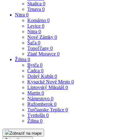
Skalica
0
Trnava
0
Nitra
0
Komárno
0
Levice
0
Nitra
0
Nové Zámky
0
Šaľa
0
Topoľčany
0
Zlaté Moravce
0
Žilina
0
Bytča
0
Čadca
0
Dolný Kubín
0
Kysucké Nové Mesto
0
Liptovský Mikuláš
0
Martin
0
Námestovo
0
Ružomberok
0
Turčianske Teplice
0
Tvrdošín
0
Žilina
0
Zobraziť na mape