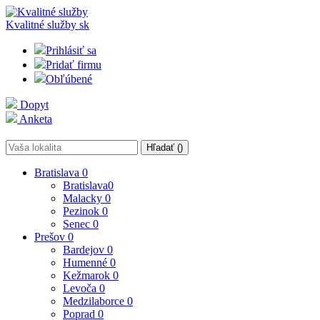
Kvalitné služby
sk
Prihlásiť sa
Pridať firmu
Obľúbené
Dopyt
Anketa
Hľadať (
)
Bratislava
0
Bratislava
0
Malacky
0
Pezinok
0
Senec
0
Prešov
0
Bardejov
0
Humenné
0
Kežmarok
0
Levoča
0
Medzilaborce
0
Poprad
0