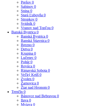
Prešov
0
Sabinov
0
Snina
0
Stará Ľubovňa
0
Stropkov
0
Svidník
0
Vranov nad Topľou
0
Banská Bystrica
0
Banská Bystrica
0
Banská Štiavnica
0
Brezno
0
Detva
0
Krupina
0
Lučenec
0
Poltár
0
Revúca
0
Rimavská Sobota
0
Veľký Krtíš
0
Zvolen
0
Žarnovica
0
Žiar nad Hronom
0
Trenčín
0
Bánovce nad Bebravou
0
Ilava
0
Myjava
0