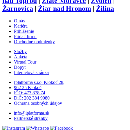
nad Topľou
|
Zlaté Moravce
|
Zvolen
|
Žarnovica
|
Žiar nad Hronom
|
Žilina
O nás
Kariéra
Prihlásenie
Pridať firmu
Obchodné podmienky
Služby
Anketa
Virtual Tour
Dopyt
Internetová stránka
Iplatforma s.r.o. Klokoč 28,
962 25 Klokoč
IČO: 473 878 74
DiČ: 202 384 9080
Ochrana osobných údajov
info@iplatforma.sk
Partnerské stránky