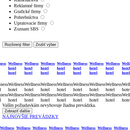
Reklamné firmy
Grafické firmy
Pohrebníctva
Upratovacie firmy
Zoznam SBS
Rozširený filter
Zrušiť výber
ness
Wellness
Wellness
Wellness
Wellness
Wellness
Wellness
Wellness
Well
hotel
hotel
hotel
hotel
hotel
hotel
hotel
hotel
hotel
hotel
hotel
hotel
hotel
hotel
hotel
hotel
ness
Wellness
Wellness
Wellness
Wellness
Wellness
Wellness
Wellness
Well
l
hotel
hotel
hotel
hotel
hotel
hotel
hotel
hote
ness
Wellness
Wellness
Wellness
Wellness
Wellness
Wellness
Wellness
Well
l
hotel
hotel
hotel
hotel
hotel
hotel
hotel
hote
Vaším požiadavkám nevyhovuje žiadna prevádzka.
Zobraziť ďalšie
NAJNOVŠIE PREVÁDZKY
Wellness
Wellness
Wellness
Wellness
Wellness
Wellness
Wellness
Wellness