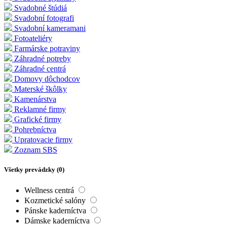
Svadobné štúdiá
Svadobní fotografi
Svadobní kameramani
Fotoateliéry
Farmárske potraviny
Záhradné potreby
Záhradné centrá
Domovy dôchodcov
Materské škôlky
Kamenárstva
Reklamné firmy
Grafické firmy
Pohrebníctva
Upratovacie firmy
Zoznam SBS
Všetky prevádzky (
0
)
Wellness centrá
Kozmetické salóny
Pánske kaderníctva
Dámske kaderníctva