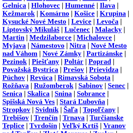
Gelnica
|
Hlohovec
|
Humenné
|
Ilava
|
Kežmarok
|
Komárno
|
Košice
|
Krupina
|
Kysucké Nové Mesto
|
Levice
|
Levoča
|
Liptovský Mikuláš
|
Lučenec
|
Malacky
|
Martin
|
Medzilaborce
|
Michalovce
|
Myjava
|
Námestovo
|
Nitra
|
Nové Mesto
nad Váhom
|
Nové Zámky
|
Partizánske
|
Pezinok
|
Piešťany
|
Poltár
|
Poprad
|
Považská Bystrica
|
Prešov
|
Prievidza
|
Púchov
|
Revúca
|
Rimavská Sobota
|
Rožňava
|
Ružomberok
|
Sabinov
|
Senec
|
Senica
|
Skalica
|
Snina
|
Sobrance
|
Spišská Nová Ves
|
Stará Ľubovňa
|
Stropkov
|
Svidník
|
Šaľa
|
Topoľčany
|
Trebišov
|
Trenčín
|
Trnava
|
Turčianske
Teplice
|
Tvrdošín
|
Veľký Krtíš
|
Vranov