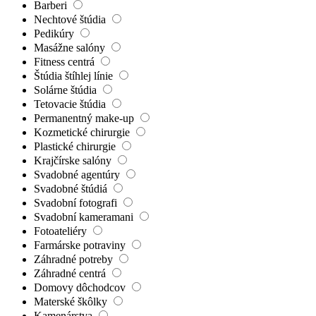
Barberi
Nechtové štúdia
Pedikúry
Masážne salóny
Fitness centrá
Štúdia štíhlej línie
Solárne štúdia
Tetovacie štúdia
Permanentný make-up
Kozmetické chirurgie
Plastické chirurgie
Krajčírske salóny
Svadobné agentúry
Svadobné štúdiá
Svadobní fotografi
Svadobní kameramani
Fotoateliéry
Farmárske potraviny
Záhradné potreby
Záhradné centrá
Domovy dôchodcov
Materské škôlky
Kamenárstva