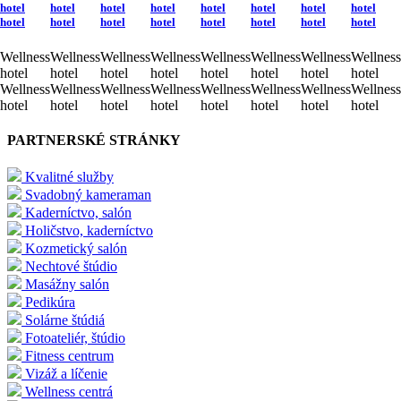
hotel
hotel
hotel
hotel
hotel
hotel
hotel
hotel
hotel
hotel
hotel
hotel
hotel
hotel
hotel
hotel
Wellness
Wellness
Wellness
Wellness
Wellness
Wellness
Wellness
Wellness
hotel
hotel
hotel
hotel
hotel
hotel
hotel
hotel
Wellness
Wellness
Wellness
Wellness
Wellness
Wellness
Wellness
Wellness
hotel
hotel
hotel
hotel
hotel
hotel
hotel
hotel
PARTNERSKÉ STRÁNKY
Kvalitné služby
Svadobný kameraman
Kaderníctvo, salón
Holičstvo, kaderníctvo
Kozmetický salón
Nechtové štúdio
Masážny salón
Pedikúra
Solárne štúdiá
Fotoateliér, štúdio
Fitness centrum
Vizáž a líčenie
Wellness centrá